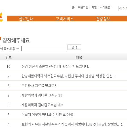
진료안내
고객서비스
건강정보
칭찬해주세요
번호
제목
10
신경 정신과 조한별 선생님께 항상 감사드립니다.
9
한방재활의학과 박서현교수님, 박현선 주치의 선생님, 박상현 인턴..
8
구완와사 치료를 받으면서
7
재활의학과 김대환 교수님께!
6
재활의학과 김대환교수님 께!!
5
이럴때 어떻게 하나요(정지천 교수님)
4
표현의 자유는 자본민주주의의 꽃이자 희망이다..동국대분당한방병원..
[
2
]