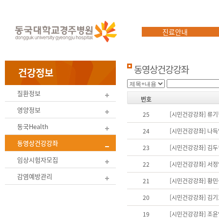
진료안내
동영상건강강좌
건강정보
질환정보
번호
영양정보
25
[시민건강강좌] 류
동국Health
24
[시민건강강좌] 나득
동영상건강강좌
23
[시민건강강좌] 김두
임상시험자모집
22
[시민건강강좌] 서
감염예방관리
21
[시민건강강좌] 황
20
[시민건강강좌] 김
19
[시민건강강좌] 조