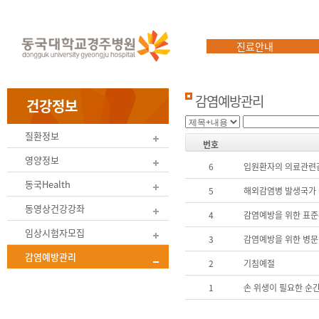
진료안내
감염예방관리
건강정보
질환정보
번호
영양정보
6
입원환자의 의료관련
동국Health
5
해외감염병 발생국가 
동영상건강강좌
4
감염예방을 위한 표준
임상시험자모집
3
감염예방을 위한 병문
감염예방관리
2
기침예절
1
손 위생이 필요한 순