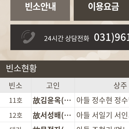
빈소안내
이용요금
031)96
24시간 상담전화
빈소현황
빈소
고인
상주
故하상철(남)
아들 하동권 하호
10호
故김윤옥(여)
11호
故서성배(남)
12호