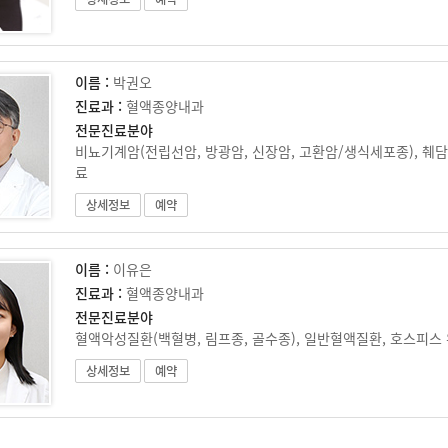
이름 :
박권오
진료과 :
혈액종양내과
전문진료분야
비뇨기계암(전립선암, 방광암, 신장암, 고환암/생식세포종), 췌담
료
상세정보
예약
이름 :
이유은
진료과 :
혈액종양내과
전문진료분야
혈액악성질환(백혈병, 림프종, 골수종), 일반혈액질환, 호스피스
상세정보
예약