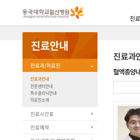
진
진료안내
진료과
진료과/의료진
혈액종양
진료과안내
전문센터안내
특수클리닉안내
의료진소개
진료시간표
진료예약