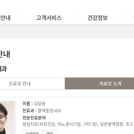
료안내
고객서비스
건강정보
안내
내과
진료과 안내
의료진 소개
이름 :
김달용
진료과 :
혈액종양내과
전문진료분야
항암치료(위장관암, 비뇨생식기암, 기타 암), 일반혈액질환, 호
상세정보
예약