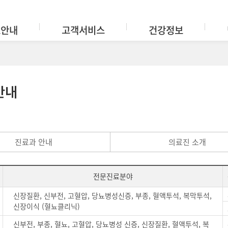
료안내
고객서비스
건강정보
안내
진료과 안내
의료진 소개
전문진료분야
신장질환, 신부전, 고혈압, 당뇨병성신증, 부종, 혈액투석, 복막투석,
신장이식 (혈뇨클리닉)
신부전, 부종, 혈뇨, 고혈압, 당뇨병성 신증, 신장질환, 혈액투석, 복