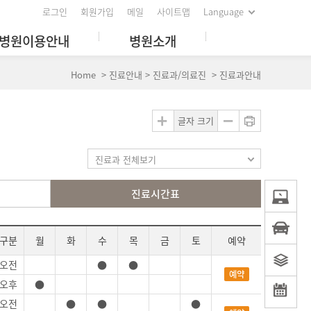
로그인
회원가입
메일
사이트맵
Language
병원이용안내
병원소개
Home > 진료안내 > 진료과/의료진 > 진료과안내
글자 크기
진료과 전체보기
진료시간표
구분
월
화
수
목
금
토
예약
오전
●
●
예약
오후
●
오전
●
●
●