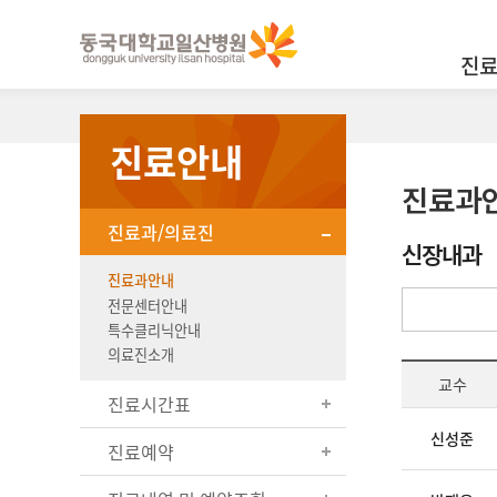
진
진료안내
진료과
진료과/의료진
신장내과
진료과안내
전문센터안내
특수클리닉안내
의료진소개
교수
진료시간표
신성준
진료예약