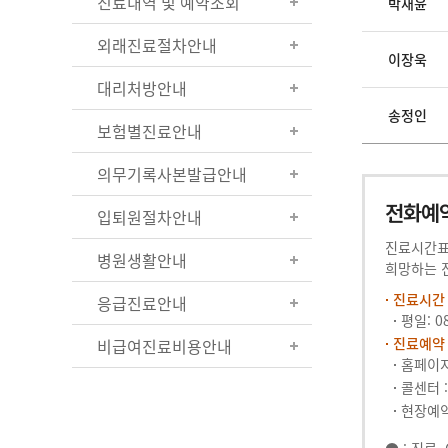
진료내역 및 예약조회
박재윤
외래진료절차안내
이장욱
대리처방안내
송정인
보험별진료안내
의무기록사본발급안내
전화예약
입퇴원절차안내
진료시간
병원생활안내
희망하는 
진료시간
응급진료안내
평일: 08
진료예약
비급여진료비용안내
홈페이지
콜센터 :
현장예약 